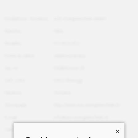
Produttore / fornitore
ASS-Energietechnik GmbH
Marchio
Nibe
Modello
F1145-5 (PC)
Fonte di calore
salamoia/acqua
Via, no
Feldlistrasse 39
CAP, Città
9413 Oberegg
Nazione
Svizzera
Homepage
http://www.ass-energietechnik.ch
E-mail
info@ass-energietechnik.ch
Telefono
+41 71 891 16 43