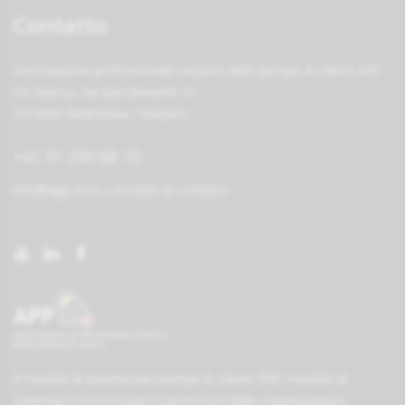
Contatto
Associazione professionale svizzera delle pompe di calore APP
Ca' bianca, Via San Giovanni 10
CH-6500 Bellinzona / Svizzera
+41 91 290 88 10
info@app-si.ch
o
modulo di contatto
Il modulo di sistema per pompe di calore (PdC-modulo di
sistema) è riconosciuto e promosso dalle organizzazioni