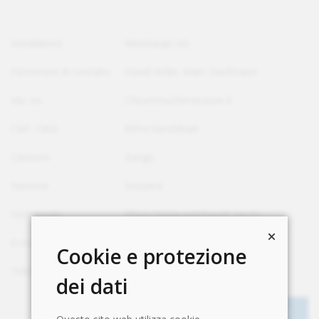
Installatore
Weishaupt AG
Persona/e di contatto
David Ardel, Marc Kaufmann
Via, no
Chrummacherstrasse 8
CAP, Città
8954 Geroldswil
Cantone
Zurigo
Nazione
Svizzera
Homepage
https://www.weishaupt-ag.ch/
E-mail
info@weishaupt-ag.ch
Cookie e protezione
Telefono
+41 44 749 29 29
dei dati