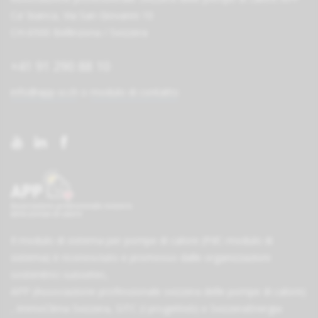
Ca' bianca, Via San Giovanni 10
CH-6500 Bellinzona / Svizzera
+41 91 290 88 10
info@app-si.ch
o
modulo di contatto
Il modulo di sistema per pompe di calore (PdC-modulo di
sistema) è riconosciuto e promosso dalle organizzazioni
sostenitrici
suissetec
,
APP (Associazione professionale svizzera delle pompe di calore)
,
ImmoClima Svizzera
,
SITC (I progettisti)
e
SvizzeraEnergia