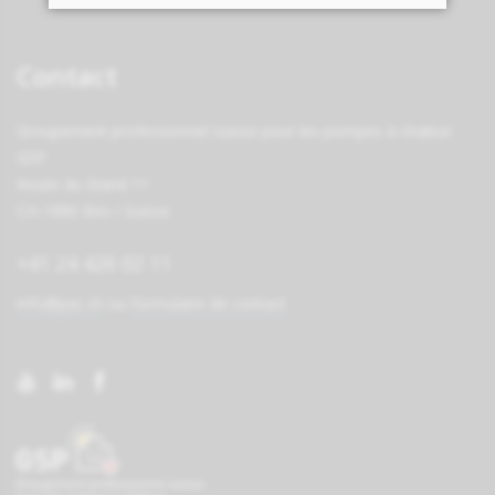
Contact
Groupement professionnel suisse pour les pompes à chaleur
GSP
Route du Stand 11
CH-1880 Bex / Suisse
+41 24 426 02 11
info@pac.ch
ou
formulaire de contact