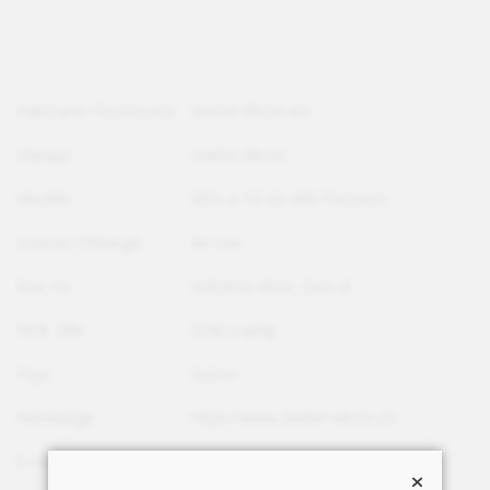
Fabricant / fournisseur
Stiebel Eltron AG
Marque
Stiebel-Eltron
Modèle
WPL-A 13 HK 400 Premium
Sources d'énergie
Air-eau
Rue, no
Industrie West, Gass 8
NPA, Ville
5242 Lupfig
Pays
Suisse
Homepage
https://www.stiebel-eltron.ch/
E-mail
info@stiebel-eltron.ch