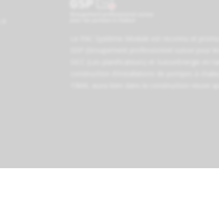
 à
Le PAC Système-Module est reconnu et promu 
GSP (Groupement professionnel suisse pour le
SICC (Les planificateurs)
et
SuisseEnergie
en tan
construction d'installations de pompes à chale
15kW, aussi bien dans la construction neuve qu
© 2026 Tous droits réservés. Swiss Made Website by
Blowfish AG