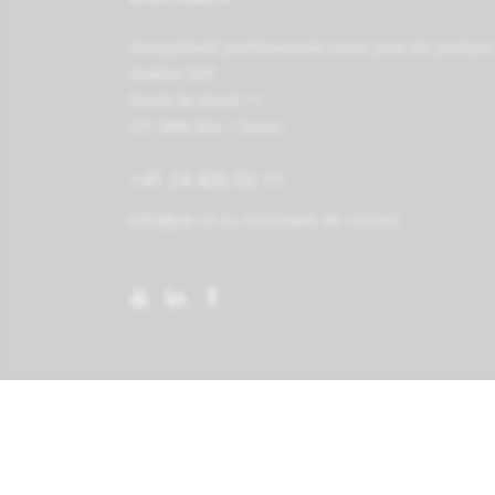
Groupement professionnel suisse pour les pompes
chaleur GSP
Route du Stand 11
CH-1880 Bex / Suisse
+41 24 426 02 11
info@pac.ch
ou
formulaire de contact