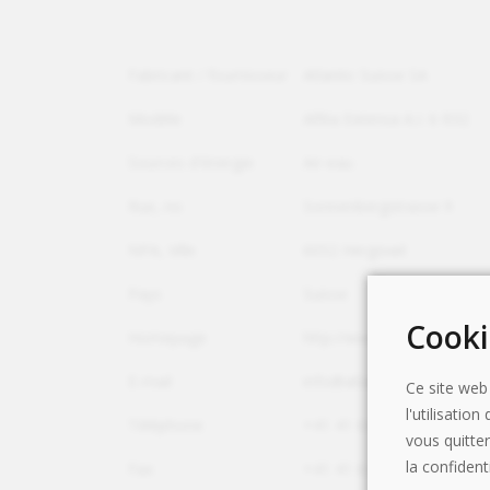
Fabricant / fournisseur
Atlantic Suisse SA
Modèle
Alféa Extensa A.I. 6 R32
Sources d'énergie
Air-eau
Rue, no
Sonnenbergstrasse 9
NPA, Ville
6052 Hergiswil
Pays
Suisse
Cooki
Homepage
http://www.atlantic-suisse
E-mail
info@atlantic-suisse.ch
Ce site web
l'utilisati
Téléphone
+41 41 630 39 72
vous quitte
la confidenti
Fax
+41 41 630 39 74