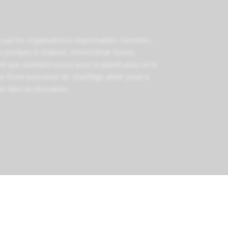
par les organisations responsables
Suissetec
,
s pompes à chaleur)
,
ImmoClimat Suisse
,
t que standard suisse pour la planification et la
ur d'une puissance de chauffage allant jusqu'à
e dans la rénovation.