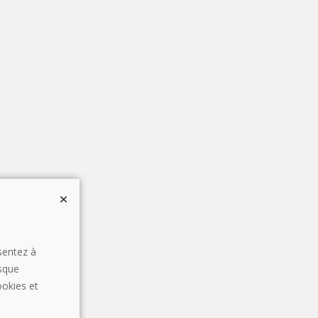
sentez à
rsque
ookies et