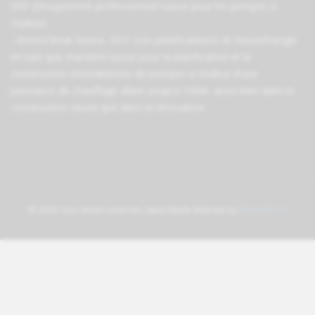
GSP (Groupement professionnel suisse pour les pompes à
chaleur)
,
ImmoClimat Suisse
,
SICC (Les planificateurs)
et
SuisseEnergie
en tant que standard suisse pour la planification et la
construction d'installations de pompes à chaleur d'une
puissance de chauffage allant jusqu'à 15kW, aussi bien dans la
construction neuve que dans la rénovation.
© 2026 Tous droits réservés. Swiss Made Website by
Blowfish AG