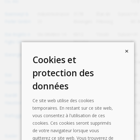
Co. AG
13 8
Baeriswyl &
Industriestrasse
3178
État de
Suisse
+41 
Perler GmbH
25
Bösingen
Fribourg
80 3
Bai Angelo e
Via Medere 14
6612
Tessin
Suisse
+41 
Figlio SA
Ascona
80
Banergie SA
Rue de l'Eglise 14
2800
Jura
Suisse
+41 
Cookies et
Delémont
13 0
protection des
Bär
Sägestrasse 3
4663
Argovie
Suisse
+41 
Haustechnik AG
Aarburg
80 1
données
Bardill
Chrüzgassa 4
7214
Grisons
Suisse
+41 
Ce site web utilise des cookies
Haustechnik AG
Grüsch
10 5
temporaires. En restant sur ce site web,
Barloggio SA
vous consentez à l'utilisation de ces
Via Terricciuole
6516
Tessin
Suisse
+41 
cookies. Ces cookies seront supprimés
Cugnasco
02 2
de votre navigateur lorsque vous
Basler
Hofackerstrasse
4132
Bâle-
Suisse
+41 
quitterez ce site web. Vous trouverez de