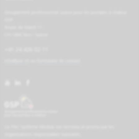
Groupement professionnel suisse pour les pompes à chaleur
GSP
Route du Stand 11
CH-1880 Bex / Suisse
+41 24 426 02 11
info@pac.ch
ou
formulaire de contact
Le PAC Système-Module est reconnu et promu par les
organisations responsables
Suissetec
,