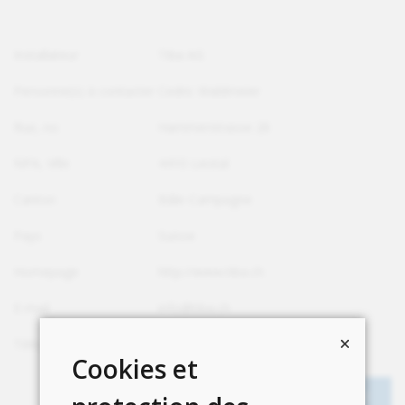
Installateur
Tiba AG
Personne(s) à contacter
Cedric Waldmeier
Rue, no
Hammerstrasse 26
NPA, Ville
4410 Liestal
Canton
Bâle-Campagne
Pays
Suisse
Homepage
http://www.tiba.ch
E-mail
info@tiba.ch
Téléphone
+41 61 935 17 10
Cookies et