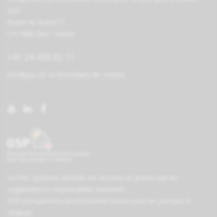
GSP
Route du Stand 11
CH-1880 Bex / Suisse
+41 24 426 02 11
info@pac.ch
ou
formulaire de contact
Le PAC Système-Module est reconnu et promu par les
organisations responsables
Suissetec
,
GSP (Groupement professionnel suisse pour les pompes à
chaleur)