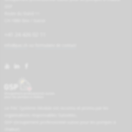
GSP
Route du Stand 11
CH-1880 Bex / Suisse
+41 24 426 02 11
info@pac.ch
ou
formulaire de contact
Le PAC Système-Module est reconnu et promu par les
organisations responsables
Suissetec
,
GSP (Groupement professionnel suisse pour les pompes à
chaleur)