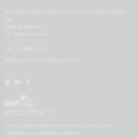
Groupement professionnel suisse pour les pompes à chaleur
GSP
Route du Stand 11
CH-1880 Bex / Suisse
+41 24 426 02 11
info@pac.ch
ou
formulaire de contact
Le PAC Système-Module est reconnu et promu par les
organisations responsables
Suissetec
,