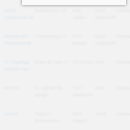
Aeschi
Baselstrasse 160
4242
Basel-
Schwei
Haustechnik AG
Laufen
Landschaft
Aeschlimann
Colmarerweg 13
4153
Basel-
Schwei
Wärmetechnik
Reinach
Landschaft
AF Chauffage
Route de Loëx 15
1213 Onex
Genf
Schwei
Sanitaire Sàrl
AFM SA
21, chemin des
1257
Genf
Schwei
Epinglis
Bardonnex
AGE SA
Piazza C.
6830
Tessin
Schwei
Bernasconi 6
Chiasso