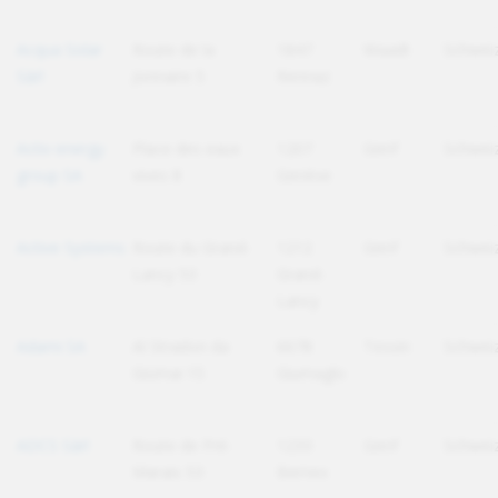
Acqua Solar
Route de la
1847
Waadt
Schwei
Sàrl
Jonnaire 5
Rennaz
Activ energy
Place des eaux
1207
Genf
Schwei
group SA
vives 8
Genève
Active Systems
Route du Grand-
1212
Genf
Schwei
Lancy 53
Grand-
Lancy
Adami SA
Al Stradon da
6678
Tessin
Schwei
Giümai 15
Giumaglo
ADCS Sàrl
Route de Pré-
1233
Genf
Schwei
Marais 53
Bernex