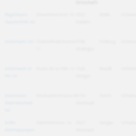
Ortschaft
Abgottspon
Gewerbestrasse 16
3922
Wallis
Schwei
Haustechnik AG
Stalden
Ackermann AG
Chännelmattstrasse
3186
Freiburg
Schwei
11
Düdingen
Ackermann et
Route de la Pâle 12
1026
Waadt
Schwei
Fils SA
Denges
Ackermann
Stockackerstrasse 6
8156
Zürich
Schwei
Wärmetechnik
Oberhasli
AG
Acklin
Hübstelstrasse 1a
5027
Aargau
Schwei
Wärmepumpen
Herznach