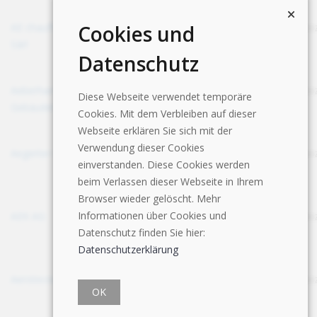
Cookies und
AE chauffage
Rue des Sablières 5
1242
Genf
Schwei
Sàrl
Satigny
Datenschutz
Aeberhardt AG
Niesenstrasse 26
3510
Bern
Schwei
Diese Webseite verwendet temporäre
Gebäudetechnik
Konolfingen
Cookies. Mit dem Verbleiben auf dieser
Webseite erklären Sie sich mit der
Verwendung dieser Cookies
Aegerter Peter
Lenkstrasse 84
3775 Lenk
Bern
Schwei
einverstanden. Diese Cookies werden
beim Verlassen dieser Webseite in Ihrem
Browser wieder gelöscht. Mehr
Informationen über Cookies und
AEK AG
Industriestrasse 24
4613
Solothurn
Schwei
Datenschutz finden Sie hier:
West
Rickenbach
Datenschutzerklärung
Aerotecnica SA
Via Sirana 79
6814
Tessin
Schwei
OK
Lamone