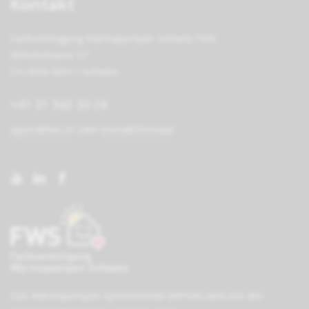
Kontakt
Fachvereinigung Wärmepumpen Schweiz FWS
Steinerstrasse 37
CH-3006 Bern / Schweiz
+41 31 343 30 24
wpsm@fws.ch
oder
Kontaktformular
Das Wärmepumpen-Systemmodul (WPSM) wird von den