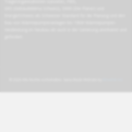
Träger­organisationen
suissetec
,
FWS
,
GKS (Gebäudeklima Schweiz)
,
SWKI (Die Planer)
und
EnergieSchweiz
als Schweizer Standard für die Planung und den
Bau von Wärmepumpen­anlagen bis 15kW Wärmepumpen-
Heizleistung im Neubau als auch in der Sanierung anerkannt und
gefördert.
© 2026 Alle Rechte vorbehalten. Swiss Made Website by
Blowfish AG