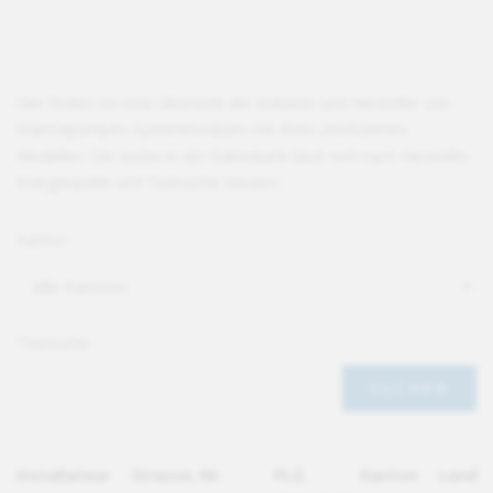
Hier finden Sie eine Übersicht der Anbieter und Hersteller von
Wärmepumpen-Systemmodulen mit ihren zertifizierten
Modellen. Die Suche in der Datenbank lässt sich nach Hersteller,
Energiequelle und Textsuche steuern.
Kanton
Textsuche
Installateur
Strasse, Nr.
PLZ,
Kanton
Land