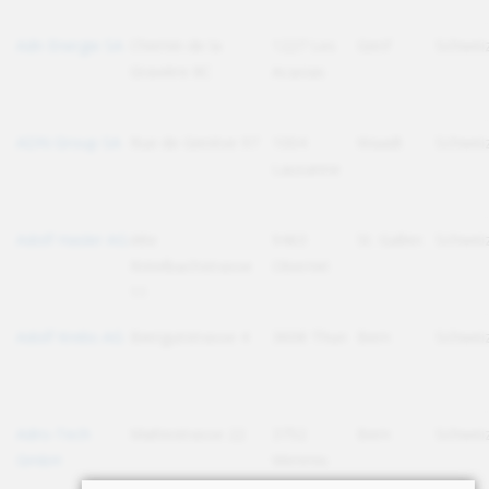
Adn Energie SA
Chemin de la
1227 Les
Genf
Schwei
Gravière 8C
Acacias
ADN Group SA
Rue de Genève 97
1004
Waadt
Schwei
Lausanne
Adolf Hasler AG
Alte
9463
St. Gallen
Schwei
Rötelbachstrasse
Oberriet
11
Adolf Krebs AG
Bierigutstrasse 4
3608 Thun
Bern
Schwei
Adro-Tech
Mattestrasse 22
3752
Bern
Schwei
GmbH
Wimmis