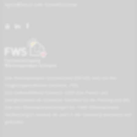
wpsm@fws.ch
oder
Kontaktformular
Das Wärmepumpen-Systemmodul (WPSM) wird von den
Träger­organisationen
suissetec
,
FWS
,
GKS (Gebäudeklima Schweiz)
,
SWKI (Die Planer)
und
EnergieSchweiz
als Schweizer Standard für die Planung und den
Bau von Wärmepumpen­anlagen bis 15kW Wärmepumpen-
Heizleistung im Neubau als auch in der Sanierung anerkannt und
gefördert.