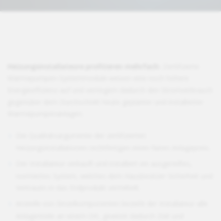
Heizungsinstallateure profitieren mehrfach:
Zertifizierte
Wärmepumpen-Systemmodule weisen eine noch höhere
Energieeffizienz auf und verringern dadurch den Stromverbrauch
gegenüber dem Durchschnitt heute geplanter und installierter
Wärmepumpenanlagen.
Die Qualitätsargumente der zertifizierten
Heizungsinstallationen rechtfertigen einen fairen Anlagepreis.
Der Installateur verkauft und installiert ein ausgereiftes,
normiertes System, welches dem Hausbesitzer Sicherheit und
Vertrauen in das Endprodukt vermittelt.
Anstelle von Einzelkomponenten bezieht der Installateur alle
Anlagenteile an einem Ort, gewinnt dadurch Zeit und