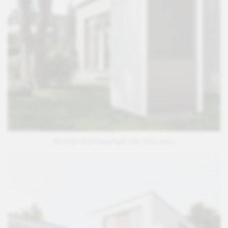
Broetje Wärmepumpe Blw Neo Hero