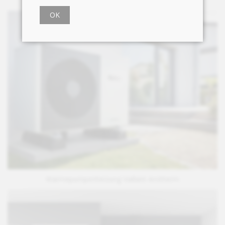
Vitocal 300 A
OK
Wärmepumpenheizung Vaillant Arotherm