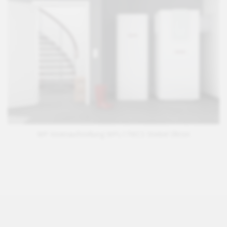
WP Innenaufstellung WPL17IKCS Stiebel Eltron