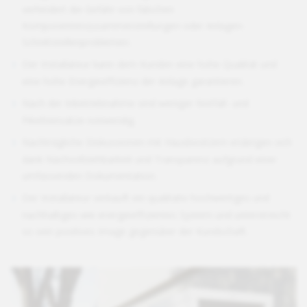
verhindert die Gefahr von falschen
Komponentenzusammenstellungen oder Anlagen-
Schnittstellenproblemen.
Der Installateur kann dem Kunden eine hohe Qualität und
eine hohe Energieeffizienz der Anlage garantieren.
Nach der Inbetriebnahme sind weniger Notfall- und
Piketteinsätze notwendig.
Nachträgliche Diskussionen mit Hausbesitzern erübrigen sich
dank Nachvollziehbarkeit und Transparenz aufgrund einer
umfassenden Dokumentation.
Der Installateur verkauft ein qualitativ hochwertiges und
nachhaltiges wie energieeffizientes System und unterstreicht
so sein positives Image gegenüber der Kundschaft.