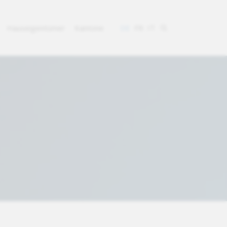
Hauseigentümer
Kantone
DE
FR
IT