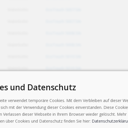
Waterkotte
EcoTouch 5007.5Ai
Waterkotte
EcoTouch 5007.5Ai
Waterkotte
EcoTouch 5008.5Ai
Waterkotte
EcoTouch 5008.5Ai
Waterkotte
EcoTouch 5010.5Ai
Waterkotte
EcoTouch 5010.5Ai
Waterkotte
EcoTouch 5014.5Ai
es und Datenschutz
Waterkotte
EcoTouch 5014.5Ai
ite verwendet temporäre Cookies. Mit dem Verbleiben auf dieser We
Waterkotte
EcoTouch 5018.5Ai
e sich mit der Verwendung dieser Cookies einverstanden. Diese Cooki
 Verlassen dieser Webseite in Ihrem Browser wieder gelöscht. Mehr
Waterkotte
EcoTouch 5029 Ai Inverter 5010.5 Ai
en über Cookies und Datenschutz finden Sie hier:
Datenschutzerklär
Waterkotte
EcoTouch 5029 Ai Inverter 5010.5 Ai