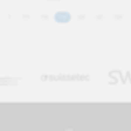
1
117
118
119
120
121
124