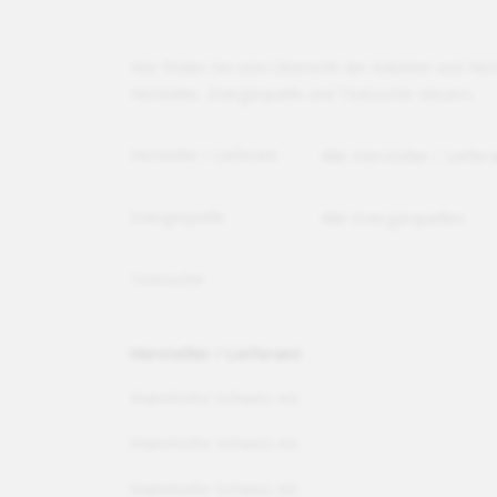
Hier finden Sie eine Übersicht der Anbieter und H
Hersteller, Energiequelle und Textsuche steuern.
Hersteller / Lieferant
Energiequelle
Textsuche
Hersteller / Lieferant
Waterkotte Schweiz AG
Waterkotte Schweiz AG
Waterkotte Schweiz AG