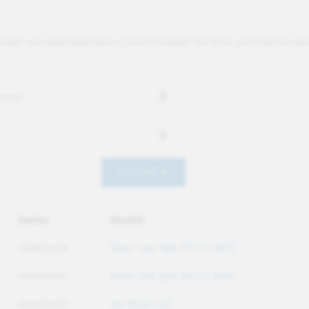
ersteller von Wärmepumpen-Systemmodulen mit ihren zertifizierten Mod
Marke
Modell
Waterkotte
Basic Line Split 5011.5 400V
Waterkotte
Basic Line Split 5015.5 400V
Waterkotte
DA 5018.5 Air