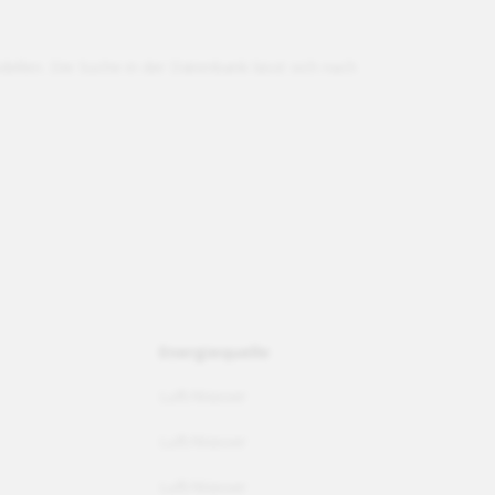
ellen. Die Suche in der Datenbank lässt sich nach
Energiequelle
Luft/Wasser
Luft/Wasser
Luft/Wasser