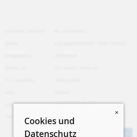
Hersteller / Lieferant
VA Conseils Sàrl
Modell
PUD-SHWM120YAA / EHSD-*M*(E)D
Energiequelle
Luft/Wasser
Strasse, Nr.
Z.A. Courtes Parties A8
PLZ, Ortschaft
1588 Cudrefin
Land
Schweiz
E-Mail
info@va-conseils.ch
Telefon
+41 26 663 58 56
Cookies und
Datenschutz