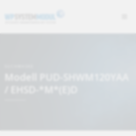
SUCHMASKE
Modell PUD-SHWM120YAA
/ EHSD-*M*(E)D