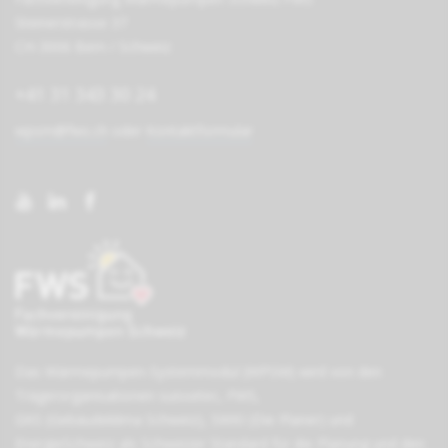
Steinerstrasse 37
CH-3006 Bern / Schweiz
+41 31 343 30 24
wpsm@fws.ch
oder
Kontaktformular
Das Wärmepumpen-Systemmodul (WPSM) wird von den
Träger­organisationen
suissetec
,
FWS
,
GKS (Gebäudeklima Schweiz)
,
SWKI (Die Planer)
und
EnergieSchweiz
als Schweizer Standard für die Planung und den