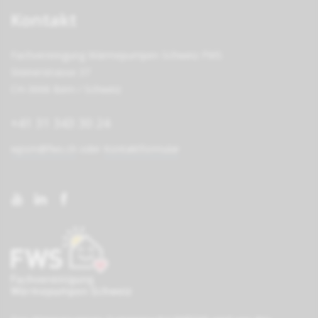
Kontakt
Fachvereinigung Wärmepumpen Schweiz FWS
Steinerstrasse 37
CH-3006 Bern / Schweiz
+41 31 343 30 24
wpsm@fws.ch
oder
Kontaktformular