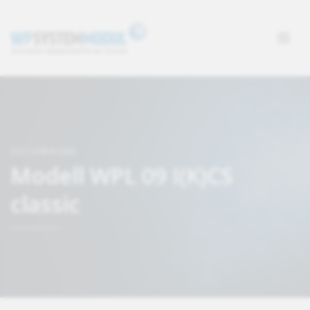
SUCHMASKE
Modell WPL 09 I(K)CS
classic