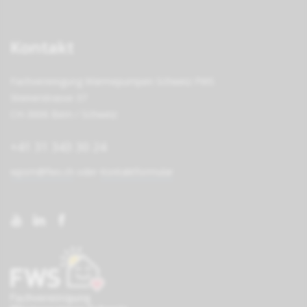
Kontakt
Fachvereinigung Wärmepumpen Schweiz FWS
Steinerstrasse 37
CH-3006 Bern / Schweiz
+41 31 343 30 24
wpsm@fws.ch
oder
Kontaktformular