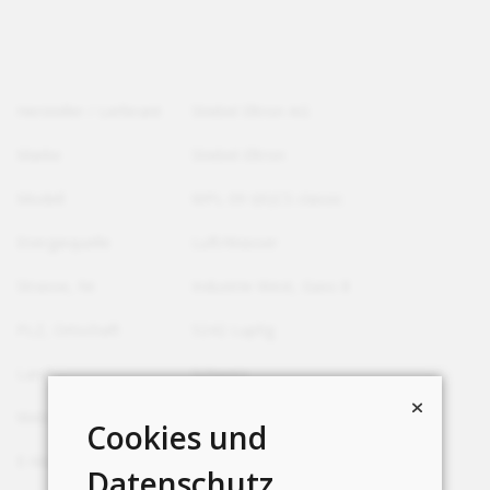
Hersteller / Lieferant
Stiebel Eltron AG
Marke
Stiebel-Eltron
Modell
WPL 09 I(K)CS classic
Energiequelle
Luft/Wasser
Strasse, Nr.
Industrie West, Gass 8
PLZ, Ortschaft
5242 Lupfig
Land
Schweiz
Webseite
https://www.stiebel-eltron.ch/
Cookies und
E-Mail
info@stiebel-eltron.ch
Datenschutz