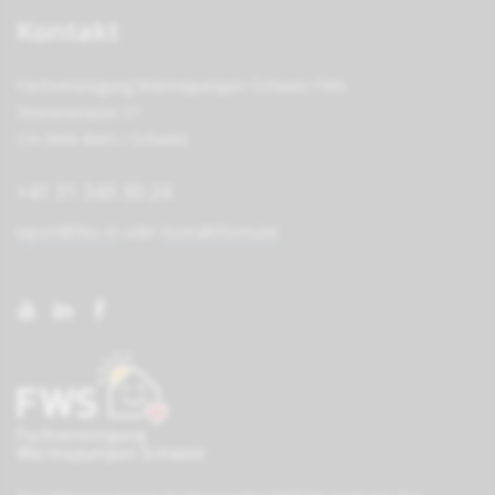
Kontakt
Fachvereinigung Wärmepumpen Schweiz FWS
Steinerstrasse 37
CH-3006 Bern / Schweiz
+41 31 343 30 24
wpsm@fws.ch
oder
Kontaktformular