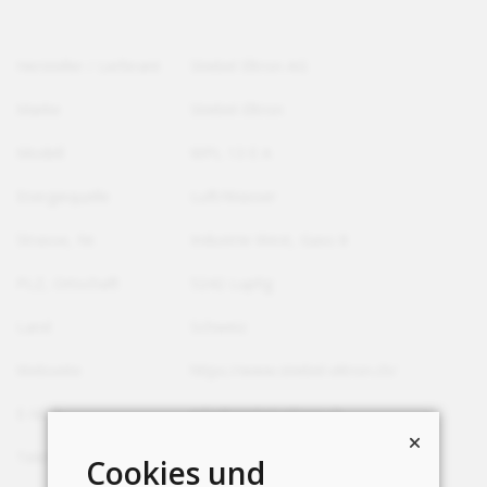
Hersteller / Lieferant
Stiebel Eltron AG
Marke
Stiebel-Eltron
Modell
WPL 13 E A
Energiequelle
Luft/Wasser
Strasse, Nr.
Industrie West, Gass 8
PLZ, Ortschaft
5242 Lupfig
Land
Schweiz
Webseite
https://www.stiebel-eltron.ch/
E-Mail
info@stiebel-eltron.ch
Telefon
+41 56 464 05 00
Cookies und