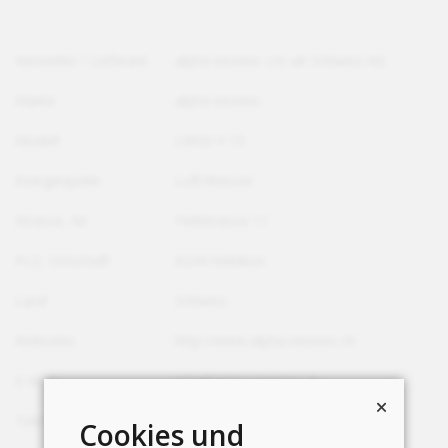
Hersteller / Lieferant
alpha innotec c/o ait Schweiz AG
Marke
alpha innotec
Modell
LWSE-V 13
Energiequelle
Luft/Wasser
Strasse, Nr.
Feldstrasse 11
PLZ, Ortschaft
6244 Nebikon
Land
Schweiz
Webseite
http://www.alpha-innotec.ch
E-Mail
info@alpha-innotec.ch
Telefon
+41 58 252 20 00
Cookies und