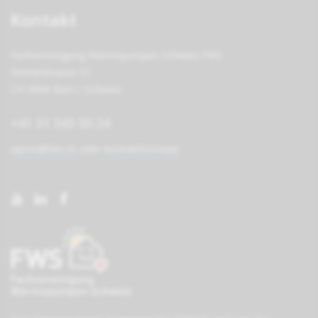
Kontakt
Fachvereinigung Wärmepumpen Schweiz FWS
Steinerstrasse 37
CH-3006 Bern / Schweiz
+41 31 343 30 24
wpsm@fws.ch
oder
Kontaktformular