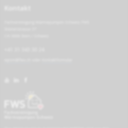
Kontakt
Fachvereinigung Wärmepumpen Schweiz FWS
Steinerstrasse 37
CH-3006 Bern / Schweiz
+41 31 343 30 24
wpsm@fws.ch
oder
Kontaktformular