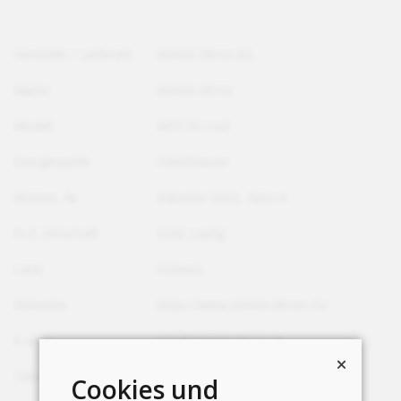
Hersteller / Lieferant
Stiebel Eltron AG
Marke
Stiebel-Eltron
Modell
WPF 05 cool
Energiequelle
Sole/Wasser
Strasse, Nr.
Industrie West, Gass 8
PLZ, Ortschaft
5242 Lupfig
Land
Schweiz
Webseite
https://www.stiebel-eltron.ch/
E-Mail
info@stiebel-eltron.ch
Telefon
+41 56 464 05 00
Cookies und