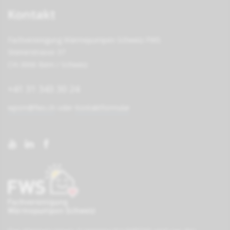
Kontakt
Fachvereinigung Wärmepumpen Schweiz FWS
Steinerstrasse 37
CH-3006 Bern / Schweiz
+41 31 343 30 24
wpsm@fws.ch
oder
Kontaktformular