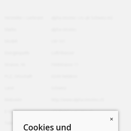
Hersteller / Lieferant
alpha innotec c/o ait Schweiz AG
Marke
alpha innotec
Modell
LW 101
Energiequelle
Luft/Wasser
Strasse, Nr.
Feldstrasse 11
PLZ, Ortschaft
6244 Nebikon
Land
Schweiz
Webseite
http://www.alpha-innotec.ch
E-Mail
info@alpha-innotec.ch
Telefon
+41 58 252 20 00
Cookies und