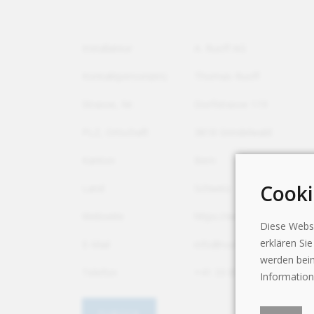
Installateur
A. Ruoff AG
Kontaktperson(en)
Thomas Ruoff
Strasse, Nr.
Dorfstrasse 119
PLZ, Ortschaft
3818 Grindelwald
Kanton
Bern
Cooki
Land
Schweiz
Webseite
https://www.ruoff.ch/
Diese Webse
erklären Si
E-Mail
info@ruoff.ch
werden beim
Telefon
+41 33 853 12 61
Information