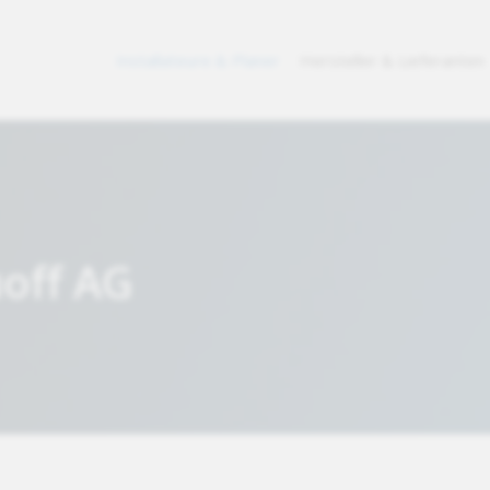
Installateure & Planer
Hersteller & Lieferanten
uoff AG