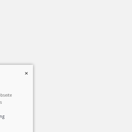
bseite
es
ung