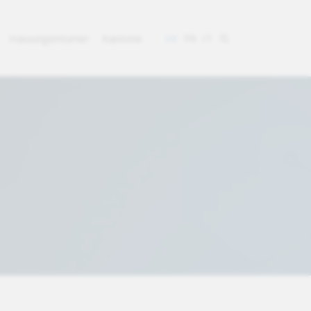
Hauseigentümer
Kantone
DE
FR
IT