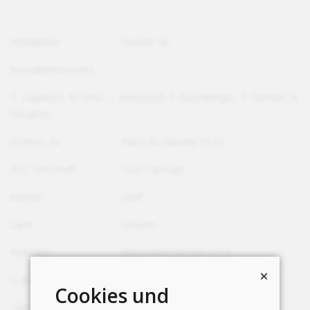
Installateur
Stucker SA
Kontaktperson(en)
T. Lagalisse, M. Oruc, L. Mounoud, S. Baumberger, P. Samuel, A.
Morgese
Strasse, Nr.
Place du marché 19-21
PLZ, Ortschaft
1227 Carouge
Kanton
Genf
Land
Schweiz
Webseite
http://www.stucker-sa.ch
E-Mail
stucker@stucker-sa.ch
Cookies und
Telefon
+41 22 342 62 80