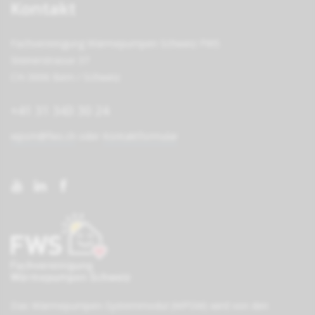
Kontakt
Fachvereinigung Wärmepumpen Schweiz FWS
Steinerstrasse 37
CH-3006 Bern / Schweiz
+41 31 343 30 24
wpsm@fws.ch
oder
Kontaktformular
Das Wärmepumpen-Systemmodul (WPSM) wird von den